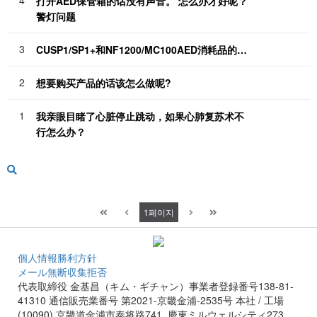
打开AED保管箱的话没有声音。 怎么办才好呢？
警灯问题
3
CUSP1/SP1+和NF1200/MC100AED消耗品的…
2
想要购买产品的话该怎么做呢?
1
我亲眼目睹了心脏停止跳动，如果心肺复苏术不
行怎么办？
1
페이지
個人情報勝利方針
メール無断収集拒否
代表取締役 金基昌（キム・ギチャン）事業者登録番号138-81-
41310 通信販売業番号 第2021-京畿金浦-2535号
本社 / 工場
(10090) 京畿道金浦市泰将路741, 慶東ミルウェルシティ273