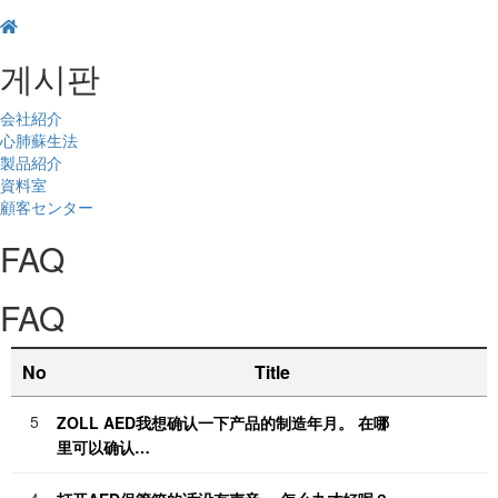
게시판
会社紹介
心肺蘇生法
製品紹介
資料室
顧客センター
FAQ
FAQ
No
Title
5
ZOLL AED我想确认一下产品的制造年月。 在哪
里可以确认…
4