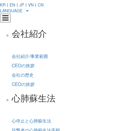
KR
ㅣ
EN
ㅣ
JP
ㅣ
VN
ㅣ
CN
LANGUAGE
会社紹介
会社紹介/事業範囲
CEOの挨拶
会社の歴史
CEOの挨拶
心肺蘇生法
心停止と心肺蘇生法
目撃者の心肺蘇生法手順