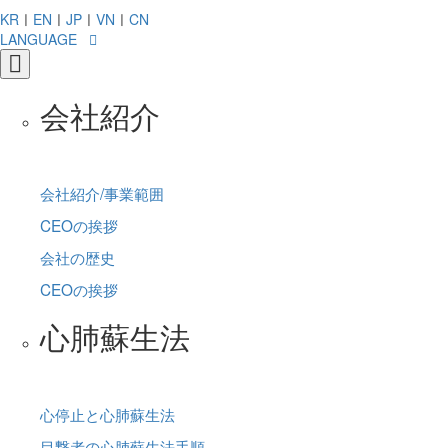
KR
ㅣ
EN
ㅣ
JP
ㅣ
VN
ㅣ
CN
LANGUAGE
会社紹介
会社紹介/事業範囲
CEOの挨拶
会社の歴史
CEOの挨拶
心肺蘇生法
心停止と心肺蘇生法
目撃者の心肺蘇生法手順