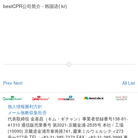
bestCPR公司简介 - 韩国语( kr)
Prev
Next
All List
個人情報勝利方針
メール無断収集拒否
代表取締役 金基昌（キム・ギチャン）事業者登録番号138-81-
41310 通信販売業番号 第2021-京畿金浦-2535号
本社 / 工場
(10090) 京畿道金浦市泰将路741, 慶東ミルウェルシティ273
号〜277号 TEL : +82-31-385-7272 FAX : +82-31-385-3999
事