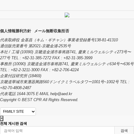
個人情報勝利方針
メール無断収集拒否
代表取締役 金基昌（キム・ギチャン）事業者登録番号138-81-41310
通信販売業番号 第2021-京畿金浦-2535号
本社 / 工場 (10090) 京畿道金浦市泰将路741, 慶東ミルウェルシティ273号〜
277号 TEL : +82-31-385-7272 FAX : +82-31-385-3999
事務所 (10090) 京畿道金浦市泰将路741, 慶東ミルウェルシティ634号〜636号
TEL : +82-2-3211-3000 FAX : +82-2-706-4224
企業付設研究所 (18469)
京畿道華城市東灘器興路560ドンイクミラベルタワー1001号~1002号 TEL :
+82-70-4808-2487
代表電話 1644-3075 E-MAIL help@aed.kr
Copyright © BEST CPR All Rights Reserved.
×
전체 게시판 검색
검색