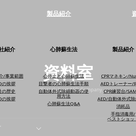
製品紹介
社紹介
心肺蘇生法
製品紹介
資料室
介/事業範囲
心停止と心肺蘇生法
CPRマネキン/Nur
EOの挨拶
目撃者の心肺蘇生法手順
AEDトレーナー/R-
Korea’s best AED Company
社の歴史
自動体外式除細動器の使
CPR練習台/SAM
用方法
EOの挨拶
AED/自動体外式
心肺蘇生法Q&A
消耗品
手指消毒用/
ベストショッ
グ