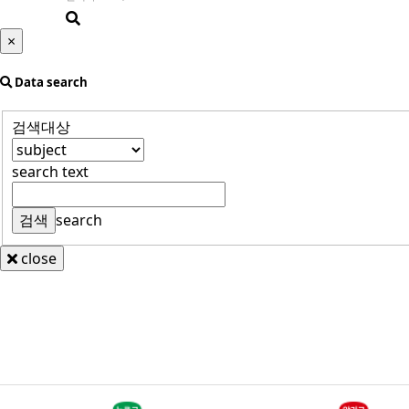
×
Data search
검색대상
search text
search
close