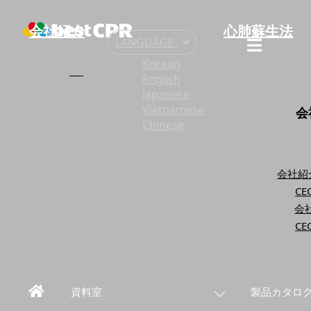
会社紹介
心肺蘇生法
LANGUAGE
Korean
English
Japanese
Vietnamese
会
Chinese
会社紹
C
会
C
資料室
製品カタロ