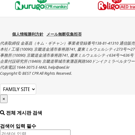
個人情報勝利方針
メール無断収集拒否
代表取締役 金基昌（キム・ギチャン）事業者登録番号138-81-41310 通信販売業
本社 / 工場 (10090) 京畿道金浦市泰将路741, 慶東ミルウェルシティ273号〜277号 TEL : +
事務所 (10090) 京畿道金浦市泰将路741, 慶東ミルウェルシティ634号〜636号 TEL : +82-
企業付設研究所 (18469) 京畿道華城市東灘器興路560ドンイクミラベルタワー1001号~100
代表電話 1644-3075 E-MAIL help@aed.kr
Copyright © BEST CPR All Rights Reserved.
×
전체 게시판 검색
검색어 입력 필수